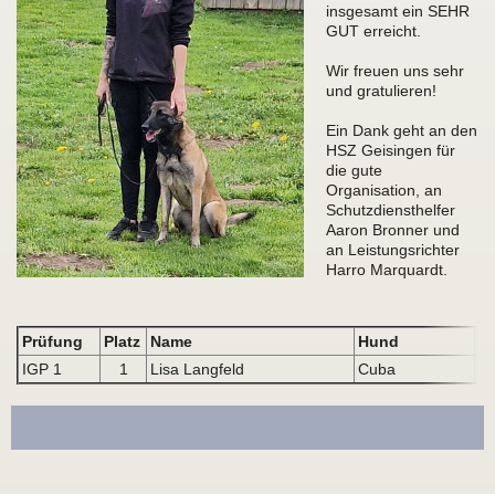
insgesamt ein SEHR
GUT erreicht.
Wir freuen uns sehr
und gratulieren!
Ein Dank geht an den
HSZ Geisingen für
die gute
Organisation, an
Schutzdiensthelfer
Aaron Bronner und
an Leistungsrichter
Harro Marquardt.
Prüfung
Platz
Name
Hund
IGP 1
1
Lisa Langfeld
Cuba
9