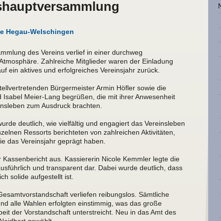
eshauptversammlung
de Hegau-Welschingen
mmlung des Vereins verlief in einer durchweg
Atmosphäre. Zahlreiche Mitglieder waren der Einladung
f ein aktives und erfolgreiches Vereinsjahr zurück.
tellvertretenden Bürgermeister Armin Höfler sowie die
Isabel Meier-Lang begrüßen, die mit ihrer Anwesenheit
insleben zum Ausdruck brachten.
rde deutlich, wie vielfältig und engagiert das Vereinsleben
zelnen Ressorts berichteten von zahlreichen Aktivitäten,
ie das Vereinsjahr geprägt haben.
r Kassenbericht aus. Kassiererin Nicole Kemmler legte die
 ausführlich und transparent dar. Dabei wurde deutlich, dass
ch solide aufgestellt ist.
esamtvorstandschaft verliefen reibungslos. Sämtliche
nd alle Wahlen erfolgten einstimmig, was das große
rbeit der Vorstandschaft unterstreicht. Neu in das Amt des