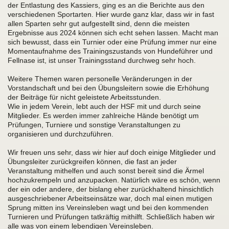
der Entlastung des Kassiers, ging es an die Berichte aus den
verschiedenen Sportarten. Hier wurde ganz klar, dass wir in fast
allen Sparten sehr gut aufgestellt sind, denn die meisten
Ergebnisse aus 2024 können sich echt sehen lassen. Macht man
sich bewusst, dass ein Turnier oder eine Prüfung immer nur eine
Momentaufnahme des Trainingszustands von Hundeführer und
Fellnase ist, ist unser Trainingsstand durchweg sehr hoch.
Weitere Themen waren personelle Veränderungen in der
Vorstandschaft und bei den Übungsleitern sowie die Erhöhung
der Beiträge für nicht geleistete Arbeitsstunden.
Wie in jedem Verein, lebt auch der HSF mit und durch seine
Mitglieder. Es werden immer zahlreiche Hände benötigt um
Prüfungen, Turniere und sonstige Veranstaltungen zu
organisieren und durchzuführen.
Wir freuen uns sehr, dass wir hier auf doch einige Mitglieder und
Übungsleiter zurückgreifen können, die fast an jeder
Veranstaltung mithelfen und auch sonst bereit sind die Ärmel
hochzukrempeln und anzupacken. Natürlich wäre es schön, wenn
der ein oder andere, der bislang eher zurückhaltend hinsichtlich
ausgeschriebener Arbeitseinsätze war, doch mal einen mutigen
Sprung mitten ins Vereinsleben wagt und bei den kommenden
Turnieren und Prüfungen tatkräftig mithilft. Schließlich haben wir
alle was von einem lebendigen Vereinsleben.